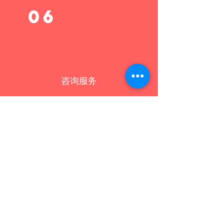
06
咨询服务
凭着在公共领域的参与和丰富的经验，
GCMA精通政府规章和行话。我们擅长于协
助公司获得基本申请，包括政府补助计划、软
贷款、减税优惠及公司信函等。
了解更多